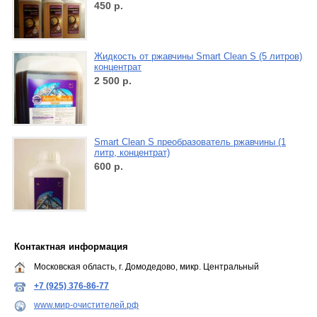
450
р.
Жидкость от ржавчины Smart Clean S (5 литров)
концентрат
2 500
р.
Smart Clean S преобразователь ржавчины (1
литр, концентрат)
600
р.
Контактная информация
Московская область, г. Домодедово, микр. Центральный
+7 (925) 376-86-77
www.мир-очистителей.рф