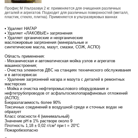
Профис М Ультразвук 2 кг. применяется для очищения различных
деталей и агрегатов. Подходит для различных поверхностей (металл,
пластик, стекло, плитка). Применяется в ультразвуковых ваннах
• Удаляет НАГАР
• Удаляет «ЛАКОВЫЕ» загрязнения
• Удаляет органические и неорганические
масложировые загрязнения (минеральные и
синтетические масла, мазут, смазки, СОЖ, АСПО)
Область применения:
- Механическая и автоматическая мойка узлов и агрегатов
машиностроения;
- Очистка элементов ДВС на станциях технического обслуживания
и в автосервисах
- Удаление загрязнений нагара и мазута с деталей в ремонтных
мастерских
- Мойка и очистка нефтепромыслового оборудования и
нефтетрубопроводов от асфальтосмолопарафиновых отложений
(АСПО);
Биоразлагаемость более 90%
Токсичных соединений в воздушной среде и сточных водах не
образует
Класс опасности 4 (минимальный)
Значение pH в 1% растворе около 9
Плотность 1,18 ± 0,02 г/см³ при t = 20°C
Пожаробезопасно