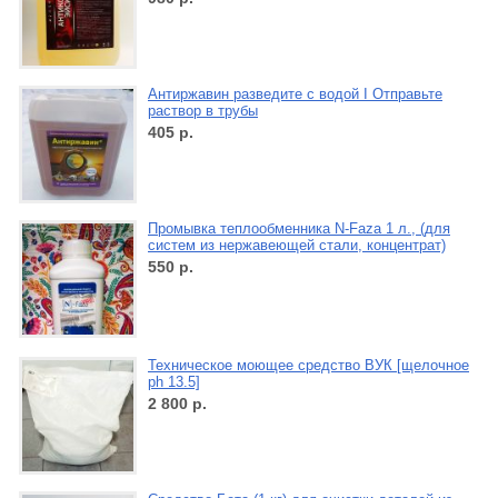
Антиржавин разведите с водой I Отправьте
раствор в трубы
405
р.
Промывка теплообменника N-Faza 1 л., (для
систем из нержавеющей стали, концентрат)
550
р.
Техническое моющее средство ВУК [щелочное
ph 13.5]
2 800
р.