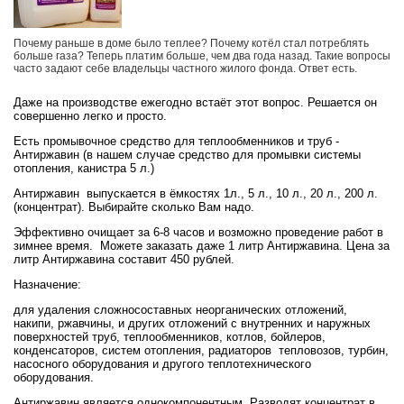
Почему раньше в доме было теплее? Почему котёл стал потреблять
больше газа? Теперь платим больше, чем два года назад. Такие вопросы
часто задают себе владельцы частного жилого фонда. Ответ есть.
Даже на производстве ежегодно встаёт этот вопрос. Решается он
совершенно легко и просто.
Есть промывочное средство для теплообменников и труб -
Антиржавин (в нашем случае средство для промывки системы
отопления, канистра 5 л.)
Антиржавин
выпускается в ёмкостях 1л., 5 л., 10 л., 20 л., 200 л.
(концентрат). Выбирайте сколько Вам надо.
Эффективно очищает за 6-8 часов и возможно проведение работ в
зимнее время.
Можете заказать даже 1 литр Антиржавина. Цена за
литр Антиржавина составит 450 рублей.
Назначение:
для удаления сложносоставных неорганических отложений,
накипи, ржавчины, и других отложений с внутренних и наружных
поверхностей труб, теплообменников, котлов, бойлеров,
конденсаторов, систем отопления, радиаторов тепловозов, турбин,
насосного оборудования и другого теплотехнического
оборудования.
Антиржавин является однокомпонентным. Разводят концентрат в