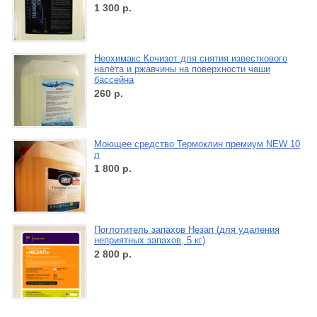
1 300
р.
Неохимакс Кочизот для снятия известкового
налёта и ржавчины на поверхности чаши
бассейна
260
р.
Моющее средство Термоклин премиум NEW 10
л
1 800
р.
Поглотитель запахов Незап (для удаления
неприятных запахов, 5 кг)
2 800
р.