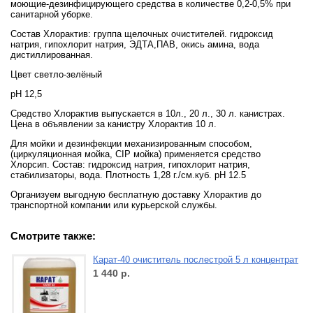
моющие-дезинфицирующего средства в количестве 0,2-0,5% при
санитарной уборке.
Состав Хлорактив: группа щелочных очистителей. гидроксид
натрия, гипохлорит натрия, ЭДТА,ПАВ, окись амина, вода
дистиллированная.
Цвет светло-зелёный
pH 12,5
Средство Хлорактив выпускается в 10л., 20 л., 30 л. канистрах.
Цена в объявлении за канистру Хлорактив 10 л.
Для мойки и дезинфекции механизированным способом,
(циркуляционная мойка, CIP мойка) применяется средство
Хлорсип. Состав: гидроксид натрия, гипохлорит натрия,
стабилизаторы, вода. Плотность 1,28 г./см.куб. pH 12.5
Организуем выгодную бесплатную доставку Хлорактив до
транспортной компании или курьерской службы.
Смотрите также:
Карат-40 очиститель послестрой 5 л концентрат
1 440
р.