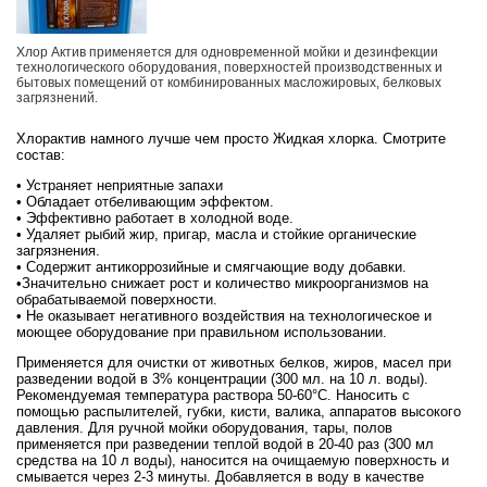
Хлор Актив применяется для одновременной мойки и дезинфекции
технологического оборудования, поверхностей производственных и
бытовых помещений от комбинированных масложировых, белковых
загрязнений.
Хлорактив намного лучше чем просто Жидкая хлорка. Смотрите
состав:
• Устраняет неприятные запахи
• Обладает отбеливающим эффектом.
• Эффективно работает в холодной воде.
• Удаляет рыбий жир, пригар, масла и стойкие органические
загрязнения.
• Содержит антикоррозийные и смягчающие воду добавки.
•Значительно снижает рост и количество микроорганизмов на
обрабатываемой поверхности.
• Не оказывает негативного воздействия на технологическое и
моющее оборудование при правильном использовании.
Применяется для очистки от животных белков, жиров, масел при
разведении водой в 3% концентрации (300 мл. на 10 л. воды).
Рекомендуемая температура раствора 50-60°С. Наносить с
помощью распылителей, губки, кисти, валика, аппаратов высокого
давления. Для ручной мойки оборудования, тары, полов
применяется при разведении теплой водой в 20-40 раз (300 мл
средства на 10 л воды), наносится на очищаемую поверхность и
смывается через 2-3 минуты. Добавляется в воду в качестве