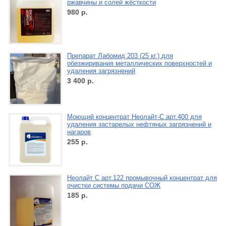
ржавчины и солей жёсткости
980
р.
Препарат Лабомид 203 (25 кг.) для
обезжиривания металлических поверхностей и
удаления загрязнений
3 400
р.
Моющий концентрат Неолайт-С арт.400 для
удаления застарелых нефтяных загрязнений и
нагаров
255
р.
Неолайт С арт.122 промывочный концентрат для
очистки системы подачи СОЖ
185
р.