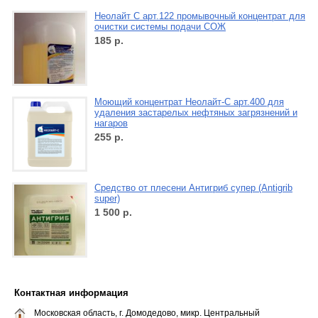
Неолайт С арт.122 промывочный концентрат для
очистки системы подачи СОЖ
185
р.
Моющий концентрат Неолайт-С арт.400 для
удаления застарелых нефтяных загрязнений и
нагаров
255
р.
Средство от плесени Антигриб супер (Antigrib
super)
1 500
р.
Контактная информация
Московская область, г. Домодедово, микр. Центральный