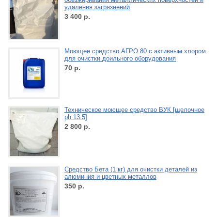
удаления загрязнений
3 400
р.
Моющее средство АГРО 80 с активным хлором
для очистки доильного оборудования
70
р.
Техническое моющее средство ВУК [щелочное
ph 13.5]
2 800
р.
Средство Бета (1 кг) для очистки деталей из
алюминия и цветных металлов
350
р.